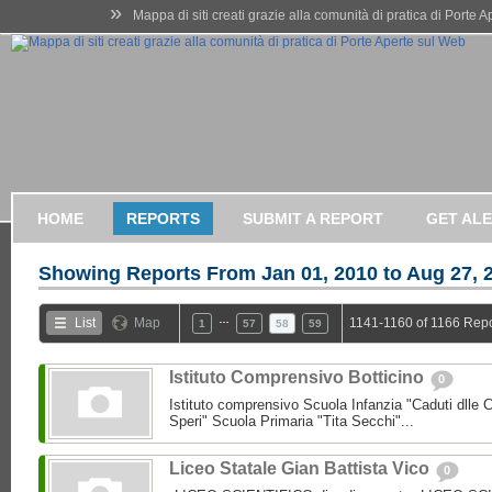
»
Mappa di siti creati grazie alla comunità di pratica di Porte 
HOME
REPORTS
SUBMIT A REPORT
GET AL
Showing Reports From
Jan 01, 2010 to Aug 27, 
…
List
Map
1141-1160 of 1166 Repo
1
57
58
59
Istituto Comprensivo Botticino
0
Istituto comprensivo Scuola Infanzia "Caduti dlle 
Speri" Scuola Primaria "Tita Secchi"...
Liceo Statale Gian Battista Vico
0