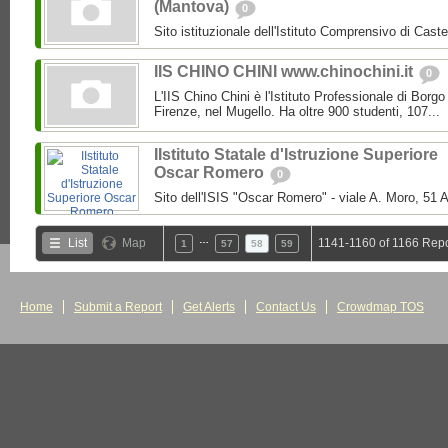
(Mantova)
0
Sito istituzionale dell'Istituto Comprensivo di Caste
IIS CHINO CHINI www.chinochini.it
0
L'IIS Chino Chini è l'Istituto Professionale di Borg
Firenze, nel Mugello. Ha oltre 900 studenti, 107...
IIstituto Statale d'Istruzione Superiore
Oscar Romero
0
Sito dell'ISIS "Oscar Romero" - viale A. Moro, 51 A
…
List
Map
1141-1160 of 1166 Repo
1
57
58
59
Home
Submit a Report
Get Alerts
Contact Us
Crowdmap TOS