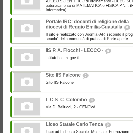
•LICEO SCIENTIFICO di ordinamento •LICEO SC
potenziamento di MATEMATICA e FISICA P.N.I. (P
Informatica)...
Portale IRC: docenti di religione della
diocesi di Reggio Emilia-Guastalla
0
Il sito è realizzato con JoomlaFAP, secondo il pro
scuola" della comunità di pratica di Porte aperte...
IIS P. A. Fiocchi - LECCO -
0
istitutofiocchi.gov.it
Sito IIS Falcone
0
Sito IIS Falcone
L.C.S. C. Colombo
0
Via D. Bellucci, 2 - GENOVA
Liceo Statale Carlo Tenca
0
Licei ad Indirizzo Sociale, Musicale, Formazione, L