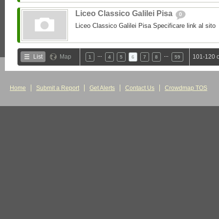
Liceo Classico Galilei Pisa
0
Liceo Classico Galilei Pisa Specificare link al sito
…
…
List
Map
101-120 o
1
4
5
6
7
8
59
Home
Submit a Report
Get Alerts
Contact Us
Crowdmap TOS