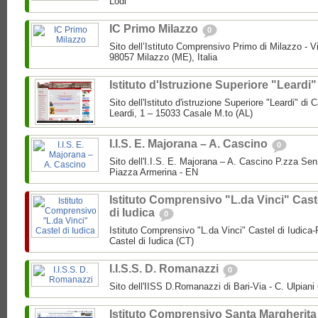
Lodi
IC Primo Milazzo
0
Sito dell’Istituto Comprensivo Primo di Milazzo - Vi
98057 Milazzo (ME), Italia
Istituto d'Istruzione Superiore "Leardi
Sito dell'Istituto d'istruzione Superiore "Leardi" di
Leardi, 1 – 15033 Casale M.to (AL)
I.I.S. E. Majorana – A. Cascino
0
Sito dell'I.I.S. E. Majorana – A. Cascino P.zza Se
Piazza Armerina - EN
Istituto Comprensivo "L.da Vinci" Cast
di Iudica
0
Istituto Comprensivo "L.da Vinci" Castel di Iudica
Castel di Iudica (CT)
I.I.S.S. D. Romanazzi
0
Sito dell'IISS D.Romanazzi di Bari-Via - C. Ulpiani 
Istituto Comprensivo Santa Margherita