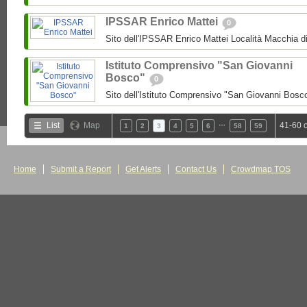
IPSSAR Enrico Mattei
0
Sito dell'IPSSAR Enrico Mattei Località Macchia 
Istituto Comprensivo "San Giovanni
Bosco"
0
Sito dell'Istituto Comprensivo "San Giovanni Bosc
…
List
Map
41-60 
1
2
3
4
5
6
58
59
Home
Submit a Report
Get Alerts
Contact Us
Crowdmap TOS