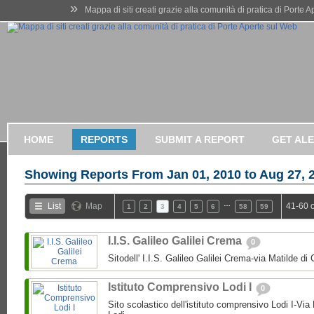
»
Mappa di siti creati grazie alla comunità di pratica di Porte 
HOME
REPORTS
SUBMIT A REPORT
GET AL
Showing Reports From
Jan 01, 2010 to Aug 27, 
…
List
Map
41-60 
1
2
3
4
5
6
58
59
I.I.S. Galileo Galilei Crema
0
Sitodell' I.I.S. Galileo Galilei Crema-via Matilde 
Istituto Comprensivo Lodi I
0
Sito scolastico dell'istituto comprensivo Lodi I-Via