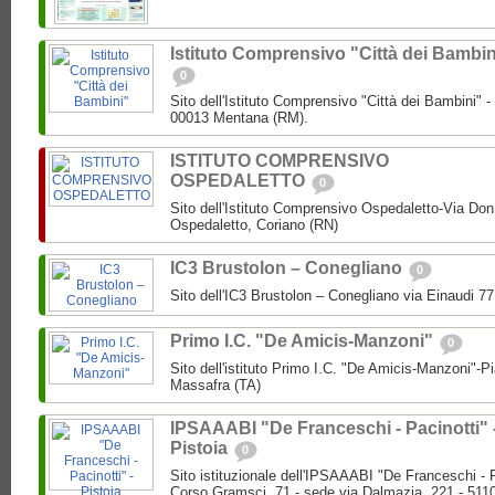
Istituto Comprensivo "Città dei Bambin
0
Sito dell'Istituto Comprensivo "Città dei Bambini" -
00013 Mentana (RM).
ISTITUTO COMPRENSIVO
OSPEDALETTO
0
Sito dell'Istituto Comprensivo Ospedaletto-Via Don
Ospedaletto, Coriano (RN)
IC3 Brustolon – Conegliano
0
Sito dell'IC3 Brustolon – Conegliano via Einaudi 7
Primo I.C. "De Amicis-Manzoni"
0
Sito dell'istituto Primo I.C. "De Amicis-Manzoni"-P
Massafra (TA)
IPSAAABI "De Franceschi - Pacinotti" 
Pistoia
0
Sito istituzionale dell'IPSAAABI "De Franceschi - 
Corso Gramsci, 71 - sede via Dalmazia, 221 - 5110