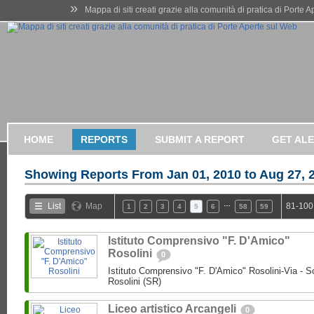
»
Mappa di siti creati grazie alla comunità di pratica di Porte 
HOME
REPORTS
SUBMIT A REPORT
GET AL
Showing Reports From
Jan 01, 2010 to Aug 27, 
…
List
Map
81-100
1
2
3
4
5
6
58
59
Istituto Comprensivo "F. D'Amico"
Rosolini
0
Istituto Comprensivo "F. D'Amico" Rosolini-Via - So
Rosolini (SR)
Liceo artistico Arcangeli
0