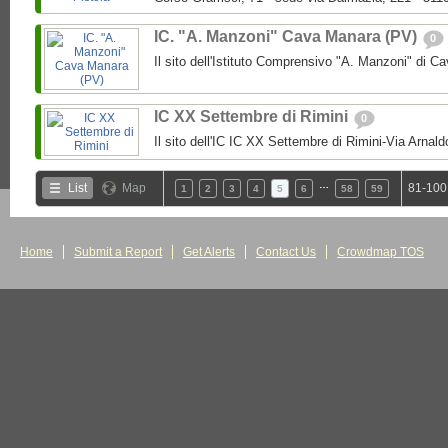
IC. "A. Manzoni" Cava Manara (PV)
0
Il sito dell'Istituto Comprensivo "A. Manzoni" di 
IC XX Settembre di Rimini
0
Il sito dell'IC IC XX Settembre di Rimini-Via Arnal
…
List
Map
81-100
1
2
3
4
5
6
58
59
Home
Submit a Report
Get Alerts
Contact Us
Crowdmap TOS