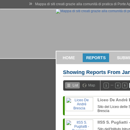
»
Mappa di siti creati grazie alla comunità di pratica di Porte 
HOME
REPORTS
SUBMI
Showing Reports From
Jan
…
List
Map
1
4
5
Liceo De Andrè 
Sito del Liceo dell
Brescia
IISS S. Pugliatti
Sito dell'Istituto Is