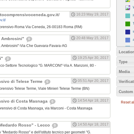
tutocomprensivoceneda.gov.it/
16:23 May 19, 2017
Comprensivo-Roma Via Ceneda, 26-00183 Roma (RM)
20:48 May 15, 2017
G. Ambrosini"
0
"G. Ambrosini"-Via Che Guevara-Favara-AG
Locatio
19:25 Apr 30, 2017
ni"
0
Type
ecnico-Settore Tecnologico "G. MARCONI"-Via A. Manzoni, 80 -
Media
05:51 Apr 20, 2017
nsivo di Telese Terme
Verifica
0
omprensivo Telese Terme, Viale Minieri Telese Terme (BN)
Custom 
14:54 Apr 18, 2017
nsivo di Costa Masnaga
0
Reset all
omprensivo di Costa Masnaga, via Marconi - Costa Masnaga
14:50 Apr 18, 2017
 "Medardo Rosso" - Lecco
0
ico "Medardo Rosso" e dell'istituto tecnico per geometri "G.