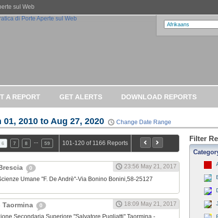
Aperte sul Web
T A REPORT
GET ALERTS
DOWNLOAD REPORTS
 01, 2010 to Aug 27, 2020
Change Date Range
Filter R
…
101-120 of 1166 Reports
6
7
8
59
Categor
23:56 May 21, 2017
Brescia
0
e Scienze Umane "F. De Andrè"-Via Bonino Bonini,58-25127
18:09 May 21, 2017
 - Taormina
0
truzione Secondaria Superiore "Salvatore Pugliatti" Taormina -