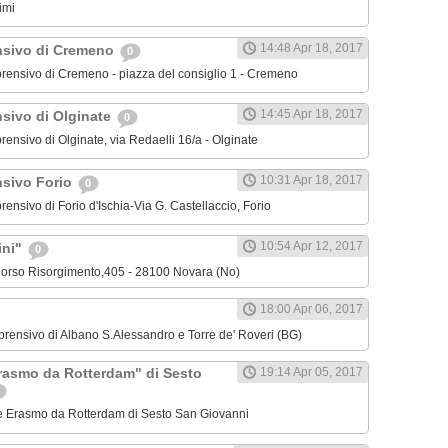
imi
14:48 Apr 18, 2017
nsivo di Cremeno
0
omprensivo di Cremeno - piazza del consiglio 1 - Cremeno
14:45 Apr 18, 2017
nsivo di Olginate
0
mprensivo di Olginate, via Redaelli 16/a - Olginate
10:31 Apr 18, 2017
nsivo Forio
0
mprensivo di Forio d'Ischia-Via G. Castellaccio, Forio
10:54 Apr 12, 2017
ini"
0
" Corso Risorgimento,405 - 28100 Novara (No)
18:00 Apr 06, 2017
omprensivo di Albano S.Alessandro e Torre de' Roveri (BG)
Erasmo da Rotterdam" di Sesto
19:14 Apr 05, 2017
ale Erasmo da Rotterdam di Sesto San Giovanni