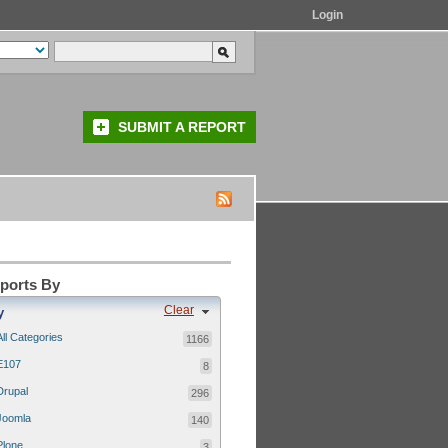
Login
SUBMIT A REPORT
eports By
Clear
y
All Categories
1166
E107
8
Drupal
296
Joomla
140
Plone
3