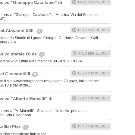
nsivo "Giuseppe Catalfamo" di
14:47 Mar 23, 2017
omprensivo "Giuseppe Catalfamo" di Messina-Via dei Gelsomini,
(ME)
18:43 Mar 18, 2017
i-Giovanni XXIII
1
condaria Statale di I grado Cotugno-Carducci-Giovanni XXIII
ttobre2014
07:13 Mar 11, 2017
sivo statale Olbia
0
Comprensivo di Olbia Via Frosinone 88 - 07026 OLBIA
16:29 Mar 07, 2017
i GiovanniXIII
0
ine il sito www.cotugnocarduccigiovanni23.gov.it, inizialmente
013 e dall'inizio...
sivo "Alberto Marvelli" di
09:14 Mar 04, 2017
mprensivo "A. Marvelli" - Scuola dell’infanzia, primaria e
do - Via Covignano...
16:43 Mar 03, 2017
alilei Pisa
0
i Pisa Specificare link al sito