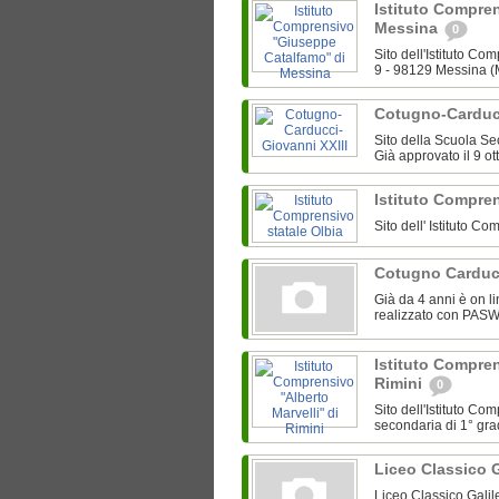
Istituto Compre
Messina
0
Sito dell'Istituto C
9 - 98129 Messina 
Cotugno-Carducc
Sito della Scuola Se
Già approvato il 9 o
Istituto Compren
Sito dell' Istituto 
Cotugno Carducc
Già da 4 anni è on l
realizzato con PASW2
Istituto Compren
Rimini
0
Sito dell'Istituto Co
secondaria di 1° gra
Liceo Classico G
Liceo Classico Galile