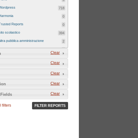
Wordpress
718
Harmonia
0
Trusted Reports
0
sito scolastico
394
altra pubblica amministrazione
2
sito tematico
8
Clear
n
Clear
Clear
Clear
tion
Clear
Fields
 filters
FILTER REPORTS