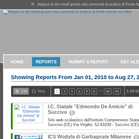
»
Mappa di siti creati grazie alla comunità di pratica di Porte 
HOME
REPORTS
SUBMIT A REPORT
GET AL
Showing Reports From
Jan 01, 2010 to Aug 27, 
…
List
Map
1-20 of
1
2
3
4
5
6
58
59
I.C. Statale "Edmondo De Amicis" di
Succivo
1
Sito web scolastico dell'Istituto Comprensivo Stata
Succivo (CE) Via Virgilio, 52-81030 - Succivo (CE)
ICS Wojtyla di Garbagnate Milanese
0