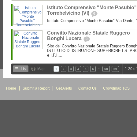
Istituto Comprensivo "Monte Pasubio"
Torrebelvicino (VI)
0
Istituto Comprensivo "Monte Pasubio" Via Dante, 1
Convitto Nazionale Statale Ruggero
Bonghi Lucera
0
Sito del Convitto Nazionale Statale Ruggero Bong
ISTITUTO DI ISTRUZIONE SUPERIORE I.S. PROF.
e I.P.I....
…
List
Map
1-20 of
1
2
3
4
5
6
58
59
Home
Submit a Report
Get Alerts
Contact Us
Crowdmap TOS