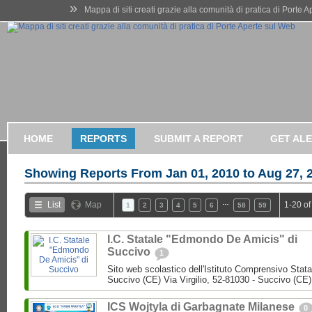
»
Mappa di siti creati grazie alla comunità di pratica di Porte 
HOME
REPORTS
SUBMIT A REPORT
GET AL
Showing Reports From
Jan 01, 2010 to Aug 27, 
…
List
Map
1-20 of
1
2
3
4
5
6
58
59
I.C. Statale "Edmondo De Amicis" di
Succivo
1
Sito web scolastico dell'Istituto Comprensivo Stata
Succivo (CE) Via Virgilio, 52-81030 - Succivo (CE)
ICS Wojtyla di Garbagnate Milanese
0