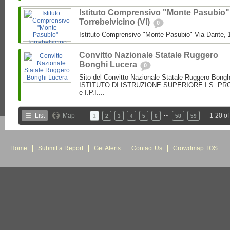
Istituto Comprensivo "Monte Pasubio"
Torrebelvicino (VI)
0
Istituto Comprensivo "Monte Pasubio" Via Dante, 1
Convitto Nazionale Statale Ruggero
Bonghi Lucera
0
Sito del Convitto Nazionale Statale Ruggero Bong
ISTITUTO DI ISTRUZIONE SUPERIORE I.S. PROF.
e I.P.I....
…
List
Map
1-20 of
1
2
3
4
5
6
58
59
Home
Submit a Report
Get Alerts
Contact Us
Crowdmap TOS