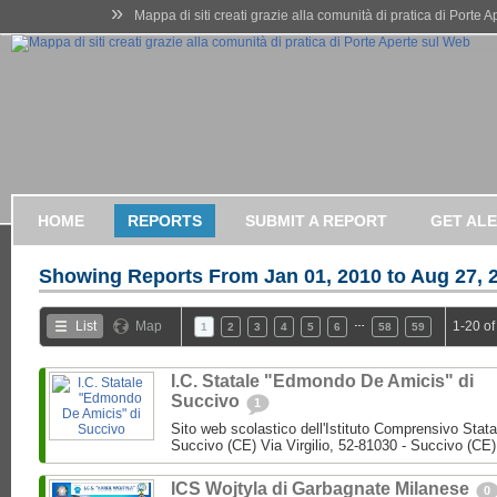
»
Mappa di siti creati grazie alla comunità di pratica di Porte 
HOME
REPORTS
SUBMIT A REPORT
GET AL
Showing Reports From
Jan 01, 2010 to Aug 27, 
…
List
Map
1-20 of
1
2
3
4
5
6
58
59
I.C. Statale "Edmondo De Amicis" di
Succivo
1
Sito web scolastico dell'Istituto Comprensivo Stata
Succivo (CE) Via Virgilio, 52-81030 - Succivo (CE)
ICS Wojtyla di Garbagnate Milanese
0