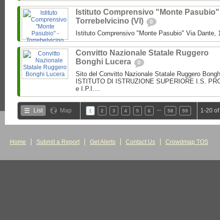
Istituto Comprensivo "Monte Pasubio"
Torrebelvicino (VI)
0
Istituto Comprensivo "Monte Pasubio" Via Dante, 1
Convitto Nazionale Statale Ruggero
Bonghi Lucera
0
Sito del Convitto Nazionale Statale Ruggero Bong
ISTITUTO DI ISTRUZIONE SUPERIORE I.S. PROF.
e I.P.I....
…
List
Map
1-20 of
1
2
3
4
5
6
58
59
Home
Submit a Report
Get Alerts
Contact Us
Crowdmap TOS