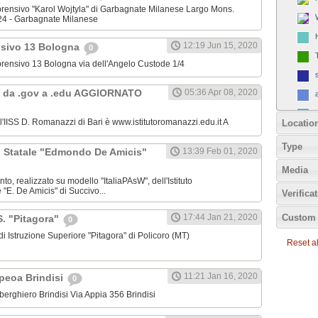
omprensivo "Karol Wojtyla" di Garbagnate Milanese Largo Mons.
24 - Garbagnate Milanese
12:19 Jun 15, 2020
nsivo 13 Bologna
0
omprensivo 13 Bologna via dell'Angelo Custode 1/4
 da .gov a .edu AGGIORNATO
05:36 Apr 08, 2020
ll'IISS D. Romanazzi di Bari è www.istitutoromanazzi.edu.it A
Locatio
Type
C. Statale "Edmondo De Amicis"
13:39 Feb 01, 2020
Media
nto, realizzato su modello "ItaliaPAsW", dell'Istituto
"E. De Amicis" di Succivo...
Verifica
Custom 
17:44 Jan 21, 2020
.S. "Pitagora"
0
o di Istruzione Superiore "Pitagora" di Policoro (MT)
Reset all
11:21 Jan 16, 2020
Ipeoa Brindisi
0
 Alberghiero Brindisi Via Appia 356 Brindisi