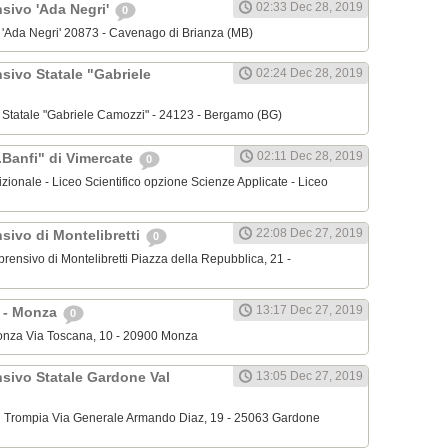
02:33 Dec 28, 2019
nsivo 'Ada Negri'
0
o 'Ada Negri' 20873 - Cavenago di Brianza (MB)
sivo Statale "Gabriele
02:24 Dec 28, 2019
o Statale "Gabriele Camozzi" - 24123 - Bergamo (BG)
02:11 Dec 28, 2019
.Banfi" di Vimercate
0
dizionale - Liceo Scientifico opzione Scienze Applicate - Liceo
22:08 Dec 27, 2019
sivo di Montelibretti
0
mprensivo di Montelibretti Piazza della Repubblica, 21 -
13:17 Dec 27, 2019
' - Monza
0
 Monza Via Toscana, 10 - 20900 Monza
nsivo Statale Gardone Val
13:05 Dec 27, 2019
al Trompia Via Generale Armando Diaz, 19 - 25063 Gardone