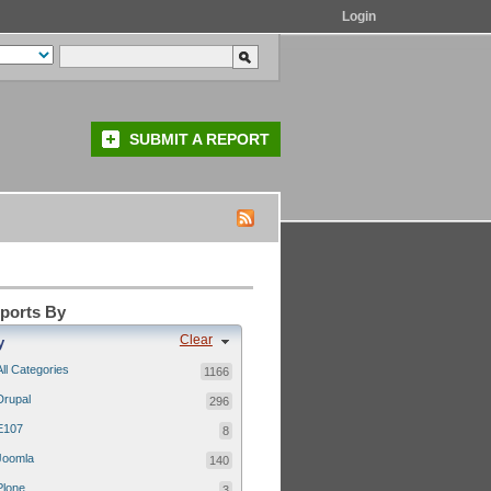
Login
SUBMIT A REPORT
eports By
Clear
y
All Categories
1166
Drupal
296
E107
8
Joomla
140
Plone
3