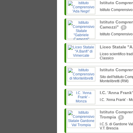
Istituto Compre
Istituto Comprensiv
Istituto Compren
Camozzi"
0
Istituto Comprensiv
Liceo Statale "A
Liceo scientifico tra
Classico
Istituto Compren
Sito dell'Istituto Co
Montelibretti (RM)
I.C. 'Anna Frank
I.C. 'Anna Frank' -
Istituto Compre
Trompia
0
I.C.S. di Gardone V
V.T. Brescia