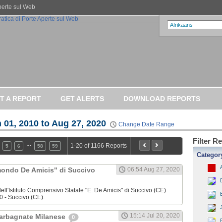
Aperte sul Web
T A REPORT
GET ALERTS
DOWNLOAD REPORTS
 01, 2010 to Aug 27, 2020
Change Date Range
Filter R
…
1-20 of 1166 Reports
5
6
58
59
Categor
dmondo De Amicis" di Succivo
06:54 Aug 27, 2020
ell'Istituto Comprensivo Statale "E. De Amicis" di Succivo (CE)
0 - Succivo (CE).
15:14 Jul 20, 2020
Garbagnate Milanese
0