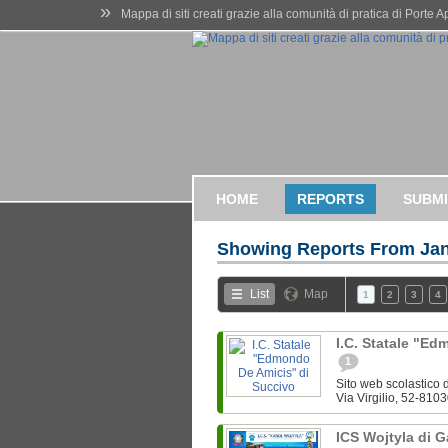
»
Mappa di siti creati grazie alla comunità di pratica di Porte 
HOME
REPORTS
SUBMI
Showing Reports From
Jan
List
Map
1
2
3
4
I.C. Statale "E
1
Sito web scolastico d
Via Virgilio, 52-8103
ICS Wojtyla di 