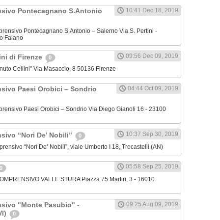
nsivo Pontecagnano S.Antonio
10:41 Dec 18, 2019
omprensivo Pontecagnano S.Antonio – Salerno Via S. Pertini -
o Faiano
09:56 Dec 09, 2019
lini di Firenze
0
venuto Cellini" Via Masaccio, 8 50136 Firenze
nsivo Paesi Orobici – Sondrio
04:44 Oct 09, 2019
omprensivo Paesi Orobici – Sondrio Via Diego Gianoli 16 - 23100
10:37 Sep 30, 2019
sivo “Nori De’ Nobili”
0
mprensivo “Nori De’ Nobili”, viale Umberto I 18, Trecastelli (AN)
05:58 Sep 25, 2019
0
 COMPRENSIVO VALLE STURA Piazza 75 Martiri, 3 - 16010
nsivo "Monte Pasubio" -
09:25 Aug 09, 2019
VI)
0