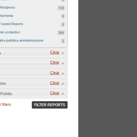
Wordpress
718
Harmonia
0
Trusted Reports
0
sito scolastico
394
altra pubblica amministrazione
2
sito tematico
8
Clear
n
Clear
Clear
Clear
tion
Clear
Fields
 filters
FILTER REPORTS