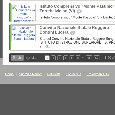
Istituto Comprensivo "Monte Pasubio"
Torrebelvicino (VI)
0
Istituto Comprensivo "Monte Pasubio" Via Dante, 1
Convitto Nazionale Statale Ruggero
Bonghi Lucera
0
Sito del Convitto Nazionale Statale Ruggero Bong
ISTITUTO DI ISTRUZIONE SUPERIORE I.S. PROF.
e I.P.I....
…
List
Map
1-20 of
1
2
3
4
5
6
58
59
Home
Submit a Report
Get Alerts
Contact Us
Crowdmap TOS