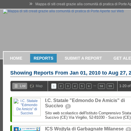
»
Mappa di siti creati grazie alla comunità di pratica di Porte 
HOME
REPORTS
SUBMIT A REPORT
GET AL
Showing Reports From
Jan 01, 2010 to Aug 27, 
…
List
Map
1-20 of
1
2
3
4
5
6
58
59
I.C. Statale "Edmondo De Amicis" di
Succivo
1
Sito web scolastico dell'Istituto Comprensivo Stata
Succivo (CE) Via Virgilio, 52-81030 - Succivo (CE)
ICS Wojtyla di Garbagnate Milanese
0