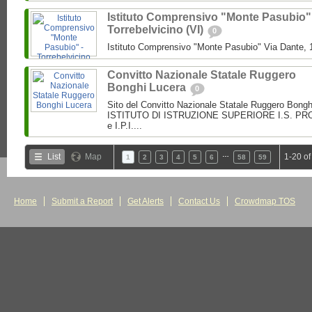
Istituto Comprensivo "Monte Pasubio"
Torrebelvicino (VI)
0
Istituto Comprensivo "Monte Pasubio" Via Dante, 1
Convitto Nazionale Statale Ruggero
Bonghi Lucera
0
Sito del Convitto Nazionale Statale Ruggero Bong
ISTITUTO DI ISTRUZIONE SUPERIORE I.S. PROF.
e I.P.I....
…
List
Map
1-20 of
1
2
3
4
5
6
58
59
Home
Submit a Report
Get Alerts
Contact Us
Crowdmap TOS