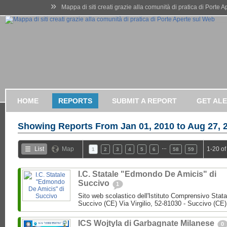
»
Mappa di siti creati grazie alla comunità di pratica di Porte 
HOME
REPORTS
SUBMIT A REPORT
GET AL
Showing Reports From
Jan 01, 2010 to Aug 27, 
…
List
Map
1-20 of
1
2
3
4
5
6
58
59
I.C. Statale "Edmondo De Amicis" di
Succivo
1
Sito web scolastico dell'Istituto Comprensivo Stata
Succivo (CE) Via Virgilio, 52-81030 - Succivo (CE)
ICS Wojtyla di Garbagnate Milanese
0