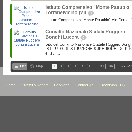
Istituto Comprensivo "Monte Pasubio"
Torrebelvicino (VI)
0
Istituto Comprensivo "Monte Pasubio" Via Dante, 1
Convitto Nazionale Statale Ruggero
Bonghi Lucera
0
Sito del Convitto Nazionale Statale Ruggero Bong
ISTITUTO DI ISTRUZIONE SUPERIORE I.S. PROF.
e I.P.I....
…
List
Map
1-20 of
1
2
3
4
5
6
58
59
Home
Submit a Report
Get Alerts
Contact Us
Crowdmap TOS