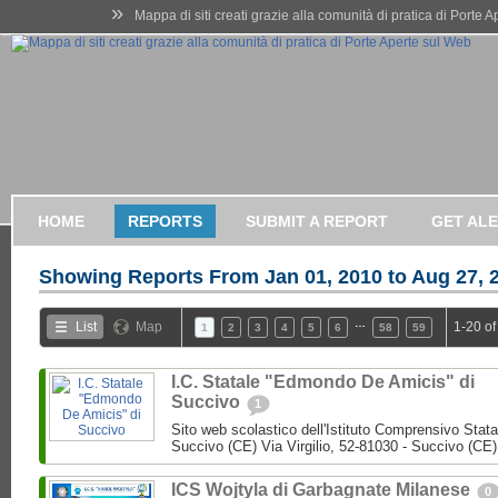
»
Mappa di siti creati grazie alla comunità di pratica di Porte 
HOME
REPORTS
SUBMIT A REPORT
GET AL
Showing Reports From
Jan 01, 2010 to Aug 27, 
…
List
Map
1-20 of
1
2
3
4
5
6
58
59
I.C. Statale "Edmondo De Amicis" di
Succivo
1
Sito web scolastico dell'Istituto Comprensivo Stata
Succivo (CE) Via Virgilio, 52-81030 - Succivo (CE)
ICS Wojtyla di Garbagnate Milanese
0