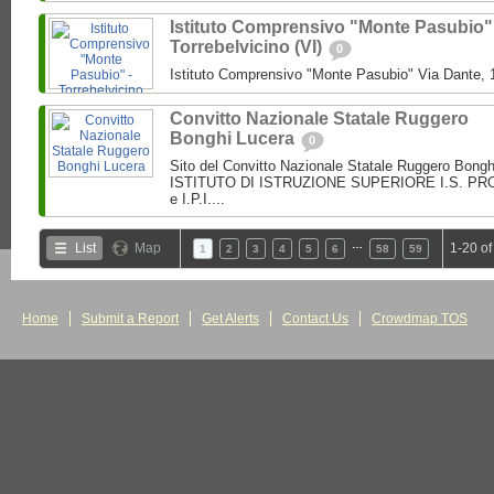
Istituto Comprensivo "Monte Pasubio"
Torrebelvicino (VI)
0
Istituto Comprensivo "Monte Pasubio" Via Dante, 1
Convitto Nazionale Statale Ruggero
Bonghi Lucera
0
Sito del Convitto Nazionale Statale Ruggero Bong
ISTITUTO DI ISTRUZIONE SUPERIORE I.S. PROF.
e I.P.I....
…
List
Map
1-20 of
1
2
3
4
5
6
58
59
Home
Submit a Report
Get Alerts
Contact Us
Crowdmap TOS