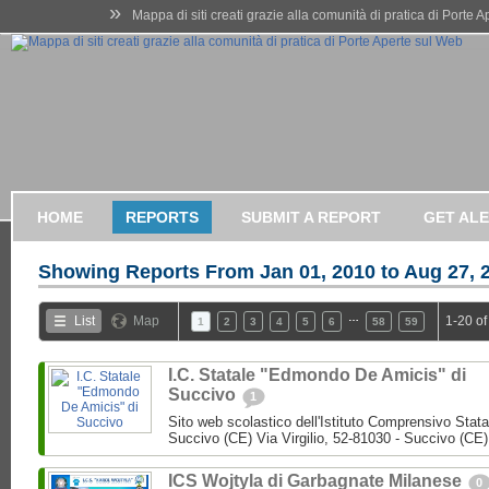
»
Mappa di siti creati grazie alla comunità di pratica di Porte 
HOME
REPORTS
SUBMIT A REPORT
GET AL
Showing Reports From
Jan 01, 2010 to Aug 27, 
…
List
Map
1-20 of
1
2
3
4
5
6
58
59
I.C. Statale "Edmondo De Amicis" di
Succivo
1
Sito web scolastico dell'Istituto Comprensivo Stata
Succivo (CE) Via Virgilio, 52-81030 - Succivo (CE)
ICS Wojtyla di Garbagnate Milanese
0