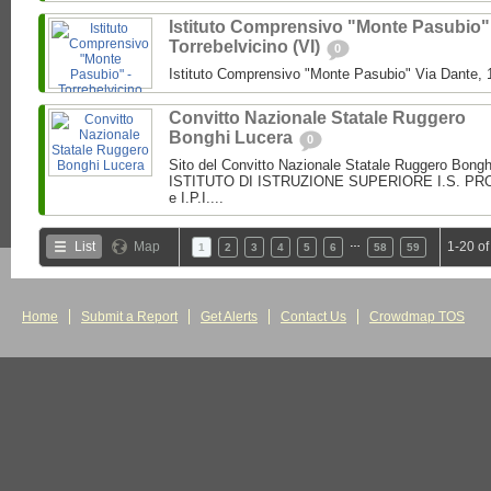
Istituto Comprensivo "Monte Pasubio"
Torrebelvicino (VI)
0
Istituto Comprensivo "Monte Pasubio" Via Dante, 1
Convitto Nazionale Statale Ruggero
Bonghi Lucera
0
Sito del Convitto Nazionale Statale Ruggero Bong
ISTITUTO DI ISTRUZIONE SUPERIORE I.S. PROF.
e I.P.I....
…
List
Map
1-20 of
1
2
3
4
5
6
58
59
Home
Submit a Report
Get Alerts
Contact Us
Crowdmap TOS