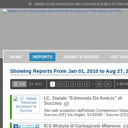
»
Mappa di siti creati grazie alla comunità di pratica di Porte 
HOME
REPORTS
SUBMIT A REPORT
GET AL
Showing Reports From
Jan 01, 2010 to Aug 27, 
…
List
Map
1-20 of
1
2
3
4
5
6
58
59
I.C. Statale "Edmondo De Amicis" di
Succivo
1
Sito web scolastico dell'Istituto Comprensivo Stata
Succivo (CE) Via Virgilio, 52-81030 - Succivo (CE)
ICS Wojtyla di Garbagnate Milanese
0