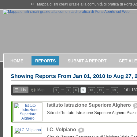
»
Mappa di siti creati grazie alla comunità di pratica di Porte 
HOME
REPORTS
SUBMIT A REPORT
GET AL
Showing Reports From
Jan 01, 2010 to Aug 27, 
…
…
List
Map
161-180
1
7
8
9
10
11
59
Istituto Istruzione Superiore Alghero
0
Sito dell'Istituto Istruzione Superiore Alghero-Piaz
I.C. Volpiano
0