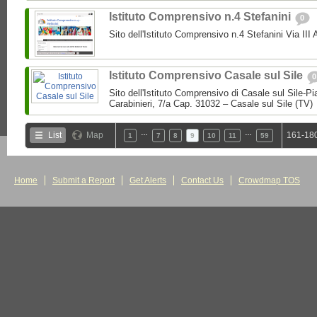
Istituto Comprensivo n.4 Stefanini
0
Sito dell'Istituto Comprensivo n.4 Stefanini Via III
Istituto Comprensivo Casale sul Sile
0
Sito dell'Istituto Comprensivo di Casale sul Sile-Pi
Carabinieri, 7/a Cap. 31032 – Casale sul Sile (TV)
…
…
List
Map
161-180
1
7
8
9
10
11
59
Home
Submit a Report
Get Alerts
Contact Us
Crowdmap TOS