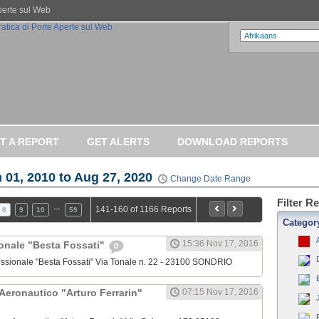
Aperte sul Web
T A REPORT
GET ALERTS
DOWNLOAD REPORTS
 01, 2010 to Aug 27, 2020
Change Date Range
Filter R
…
141-160 of 1166 Reports
8
9
10
59
Categor
15:36 Nov 17, 2016
ionale "Besta Fossati"
0
rofessionale "Besta Fossati" Via Tonale n. 22 - 23100 SONDRIO
 Aeronautico "Arturo Ferrarin"
07:15 Nov 17, 2016