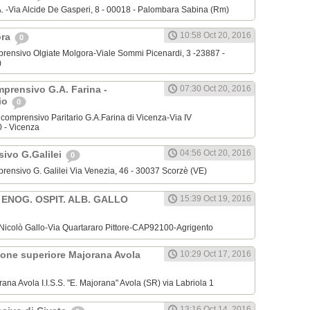
O.A. -Via Alcide De Gasperi, 8 - 00018 - Palombara Sabina (Rm)
10:58 Oct 20, 2016
ora
0
omprensivo Olgiate Molgora-Viale Sommi Picenardi, 3 -23887 -
)
mprensivo G.A. Farina -
07:30 Oct 20, 2016
rio
0
nicomprensivo Paritario G.A.Farina di Vicenza-Via IV
 - Vicenza
04:56 Oct 20, 2016
sivo G.Galilei
0
omprensivo G. Galilei Via Venezia, 46 - 30037 Scorzè (VE)
 ENOG. OSPIT. ALB. GALLO
15:39 Oct 19, 2016
A. Nicolò Gallo-Via Quartararo Pittore-CAP92100-Agrigento
uzione superiore Majorana Avola
10:29 Oct 17, 2016
jorana Avola I.I.S.S. "E. Majorana" Avola (SR) via Labriola 1
13:16 Oct 14, 2016