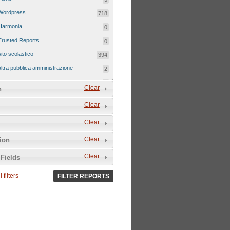
Wordpress
718
Harmonia
0
Trusted Reports
0
sito scolastico
394
altra pubblica amministrazione
2
sito tematico
8
Clear
n
Clear
Clear
Clear
tion
Clear
Fields
 filters
FILTER REPORTS