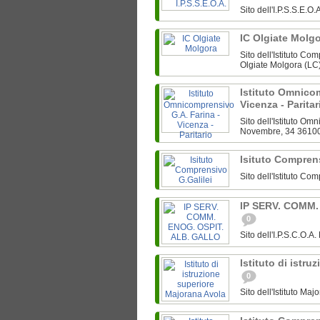
Sito dell'I.P.S.S.E.
IC Olgiate Molg
Sito dell'Istituto C
Olgiate Molgora (LC
Istituto Omnico
Vicenza - Parita
Sito dell'Istituto Om
Novembre, 34 36100
Isituto Compren
Sito dell'Istituto C
IP SERV. COMM.
0
Sito dell'I.P.S.C.O.
Istituto di istr
0
Sito dell'Istituto Ma