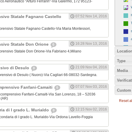
cnico Aeronautico "Arturo Ferrarin"-Via Galermo, 172 95123-
nsivo Statale Fagnano Castello
07:52 Nov 14, 2016
omprensivo Statale Fagnano Castello-Via Maria Montessori,
16:28 Nov 13, 2016
nsivo Statale Don Orione
0
Locatio
omprensivo Statale Don Orione-Via Fabriano 4,Milano
Type
21:09 Nov 04, 2016
nsivo di Desulo
0
Media
omprensivo di Desulo ( Nuoro)-Via Cagliari 66-08032-Sardegna.
Verifica
07:07 Nov 03, 2016
mprensivo Fanfani-Camaiti
0
Custom 
mnicomprensivo Fanfani-Camaiti-Via San Lorenzo, 18 – 52036
 (AR)
Reset all
12:15 Nov 02, 2016
ia di I grado L. Murialdo
0
condaria di I grado L. Murialdo-Via Ordona Lavello-Foggia