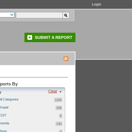
Login
SUBMIT A REPORT
eports By
Clear
y
All Categories
1166
Drupal
296
E107
8
Joomla
140
Plone
3