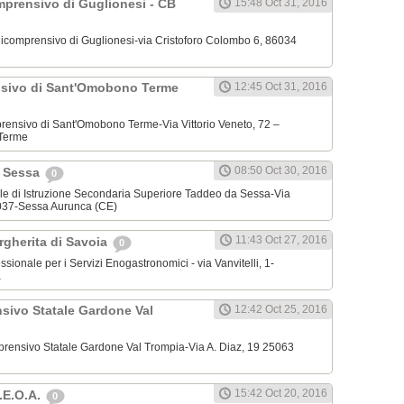
mprensivo di Guglionesi - CB
15:48 Oct 31, 2016
Omnicomprensivo di Guglionesi-via Cristoforo Colombo 6, 86034
nsivo di Sant'Omobono Terme
12:45 Oct 31, 2016
omprensivo di Sant'Omobono Terme-Via Vittorio Veneto, 72 –
Terme
08:50 Oct 30, 2016
a Sessa
0
tatale di Istruzione Secondaria Superiore Taddeo da Sessa-Via
37-Sessa Aurunca (CE)
11:43 Oct 27, 2016
argherita di Savoia
0
fessionale per i Servizi Enogastronomici - via Vanvitelli, 1-
a
nsivo Statale Gardone Val
12:42 Oct 25, 2016
omprensivo Statale Gardone Val Trompia-Via A. Diaz, 19 25063
15:42 Oct 20, 2016
S.E.O.A.
0