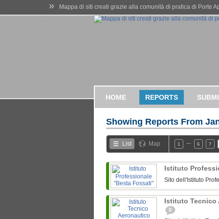
»
Mappa di siti creati grazie alla comunità di pratica di Porte 
HOME
REPORTS
SUBMI
Showing Reports From
Jan
…
List
Map
1
6
7
Istituto Profess
Sito dell'Istituto P
Istituto Tecnico
0