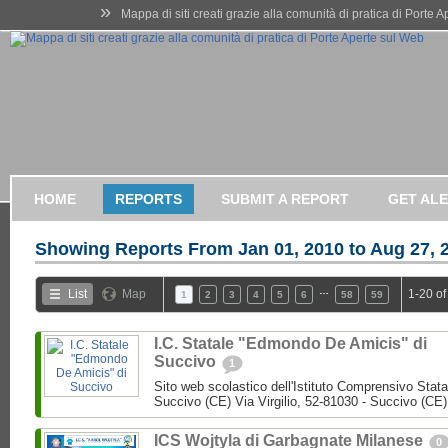
»
Mappa di siti creati grazie alla comunità di pratica di Porte 
HOME
REPORTS
SUBMIT A REPORT
GET AL
Showing Reports From
Jan 01, 2010 to Aug 27, 
…
List
Map
1-20 of
1
2
3
4
5
6
58
59
I.C. Statale "Edmondo De Amicis" di
Succivo
1
Sito web scolastico dell'Istituto Comprensivo Stata
Succivo (CE) Via Virgilio, 52-81030 - Succivo (CE)
ICS Wojtyla di Garbagnate Milanese
0