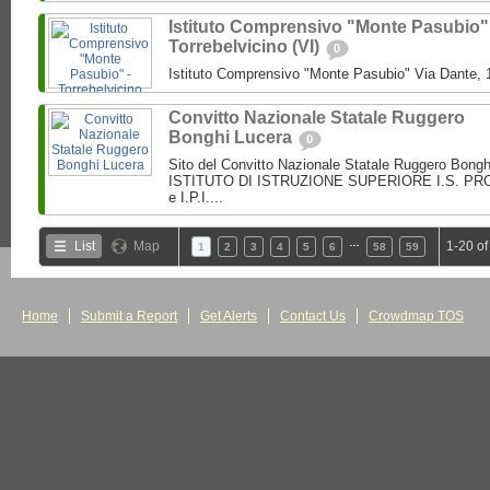
Istituto Comprensivo "Monte Pasubio"
Torrebelvicino (VI)
0
Istituto Comprensivo "Monte Pasubio" Via Dante, 1
Convitto Nazionale Statale Ruggero
Bonghi Lucera
0
Sito del Convitto Nazionale Statale Ruggero Bong
ISTITUTO DI ISTRUZIONE SUPERIORE I.S. PROF.
e I.P.I....
…
List
Map
1-20 of
1
2
3
4
5
6
58
59
Home
Submit a Report
Get Alerts
Contact Us
Crowdmap TOS