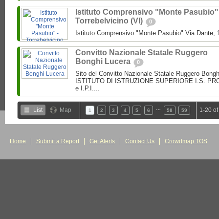
Istituto Comprensivo "Monte Pasubio"
Torrebelvicino (VI)
0
Istituto Comprensivo "Monte Pasubio" Via Dante, 1
Convitto Nazionale Statale Ruggero
Bonghi Lucera
0
Sito del Convitto Nazionale Statale Ruggero Bong
ISTITUTO DI ISTRUZIONE SUPERIORE I.S. PROF.
e I.P.I....
…
List
Map
1-20 of
1
2
3
4
5
6
58
59
Home
Submit a Report
Get Alerts
Contact Us
Crowdmap TOS