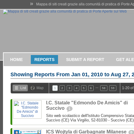
»
Mappa di siti creati grazie alla comunità di pratica di Porte 
HOME
REPORTS
SUBMIT A REPORT
GET AL
Showing Reports From
Jan 01, 2010 to Aug 27, 
…
List
Map
1-20 of
1
2
3
4
5
6
58
59
I.C. Statale "Edmondo De Amicis" di
Succivo
1
Sito web scolastico dell'Istituto Comprensivo Stata
Succivo (CE) Via Virgilio, 52-81030 - Succivo (CE)
ICS Wojtyla di Garbagnate Milanese
0