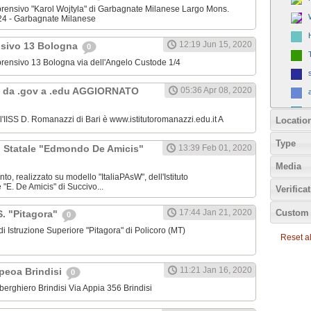
omprensivo "Karol Wojtyla" di Garbagnate Milanese Largo Mons.
24 - Garbagnate Milanese
12:19 Jun 15, 2020
nsivo 13 Bologna
0
omprensivo 13 Bologna via dell'Angelo Custode 1/4
 da .gov a .edu AGGIORNATO
05:36 Apr 08, 2020
ll'IISS D. Romanazzi di Bari è www.istitutoromanazzi.edu.it A
Locatio
Type
C. Statale "Edmondo De Amicis"
13:39 Feb 01, 2020
Media
nto, realizzato su modello "ItaliaPAsW", dell'Istituto
"E. De Amicis" di Succivo...
Verifica
Custom 
17:44 Jan 21, 2020
.S. "Pitagora"
0
o di Istruzione Superiore "Pitagora" di Policoro (MT)
Reset all
11:21 Jan 16, 2020
Ipeoa Brindisi
0
 Alberghiero Brindisi Via Appia 356 Brindisi