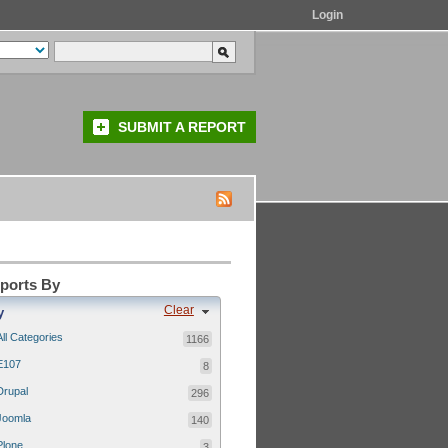
Login
SUBMIT A REPORT
eports By
Clear
y
All Categories
1166
E107
8
Drupal
296
Joomla
140
Plone
3