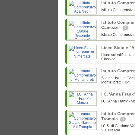
Istituto Compre
Istituto Comprensiv
Istituto Compren
Camozzi"
0
Istituto Comprensiv
Liceo Statale "A
Liceo scientifico tra
Classico
Istituto Compren
Sito dell'Istituto Co
Montelibretti (RM)
I.C. 'Anna Frank
I.C. 'Anna Frank' -
Istituto Compre
Trompia
0
I.C.S. di Gardone V
V.T. Brescia