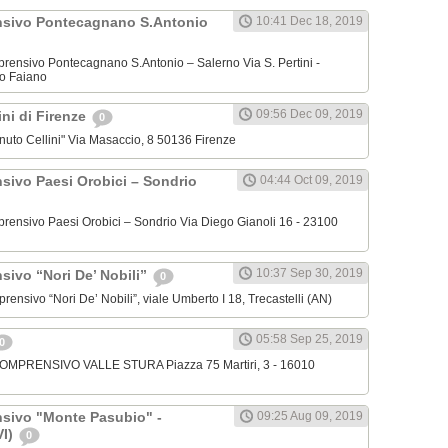
nsivo Pontecagnano S.Antonio
10:41 Dec 18, 2019
omprensivo Pontecagnano S.Antonio – Salerno Via S. Pertini -
o Faiano
09:56 Dec 09, 2019
lini di Firenze
0
venuto Cellini" Via Masaccio, 8 50136 Firenze
nsivo Paesi Orobici – Sondrio
04:44 Oct 09, 2019
omprensivo Paesi Orobici – Sondrio Via Diego Gianoli 16 - 23100
10:37 Sep 30, 2019
sivo “Nori De’ Nobili”
0
mprensivo “Nori De’ Nobili”, viale Umberto I 18, Trecastelli (AN)
05:58 Sep 25, 2019
0
 COMPRENSIVO VALLE STURA Piazza 75 Martiri, 3 - 16010
nsivo "Monte Pasubio" -
09:25 Aug 09, 2019
VI)
0