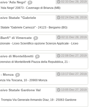
02:33 Dec 28, 2019
nsivo 'Ada Negri'
0
o 'Ada Negri' 20873 - Cavenago di Brianza (MB)
sivo Statale "Gabriele
02:24 Dec 28, 2019
o Statale "Gabriele Camozzi" - 24123 - Bergamo (BG)
02:11 Dec 28, 2019
.Banfi" di Vimercate
0
dizionale - Liceo Scientifico opzione Scienze Applicate - Liceo
22:08 Dec 27, 2019
sivo di Montelibretti
0
mprensivo di Montelibretti Piazza della Repubblica, 21 -
13:17 Dec 27, 2019
' - Monza
0
 Monza Via Toscana, 10 - 20900 Monza
nsivo Statale Gardone Val
13:05 Dec 27, 2019
al Trompia Via Generale Armando Diaz, 19 - 25063 Gardone