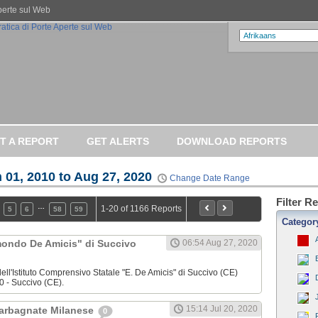
Aperte sul Web
T A REPORT
GET ALERTS
DOWNLOAD REPORTS
 01, 2010 to Aug 27, 2020
Change Date Range
Filter R
…
1-20 of 1166 Reports
5
6
58
59
Categor
dmondo De Amicis" di Succivo
06:54 Aug 27, 2020
ell'Istituto Comprensivo Statale "E. De Amicis" di Succivo (CE)
0 - Succivo (CE).
15:14 Jul 20, 2020
Garbagnate Milanese
0