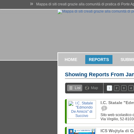
»
Mappa di siti creati grazie alla comunità di pratica di Porte 
HOME
REPORTS
SUBMI
Showing Reports From
Jan
List
Map
1
2
3
4
I.C. Statale "E
1
Sito web scolastico d
Via Virgilio, 52-8103
ICS Wojtyla di 