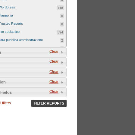
Wordpress
718
Harmonia
0
Trusted Reports
0
sito scolastico
394
altra pubblica amministrazione
2
sito tematico
8
Clear
n
Clear
Clear
Clear
tion
Clear
Fields
 filters
FILTER REPORTS