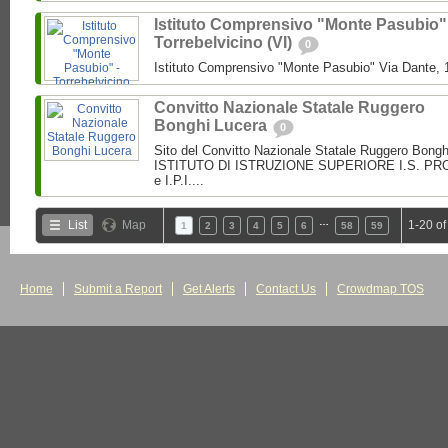
Istituto Comprensivo "Monte Pasubio"
Torrebelvicino (VI)
0
Istituto Comprensivo "Monte Pasubio" Via Dante, 1
Convitto Nazionale Statale Ruggero
Bonghi Lucera
0
Sito del Convitto Nazionale Statale Ruggero Bong
ISTITUTO DI ISTRUZIONE SUPERIORE I.S. PROF.
e I.P.I....
…
List
Map
1-20 of
1
2
3
4
5
6
58
59
Home
Submit a Report
Get Alerts
Contact Us
Crowdmap TOS