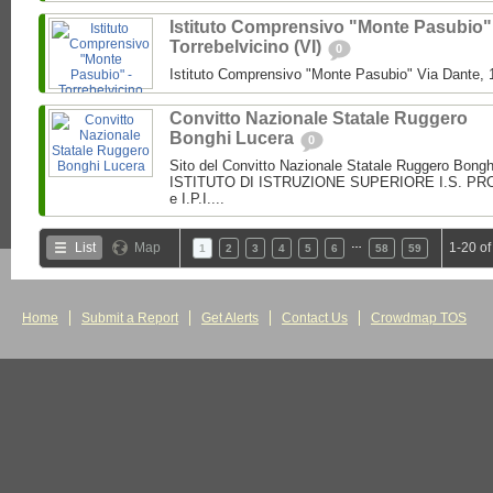
Istituto Comprensivo "Monte Pasubio"
Torrebelvicino (VI)
0
Istituto Comprensivo "Monte Pasubio" Via Dante, 1
Convitto Nazionale Statale Ruggero
Bonghi Lucera
0
Sito del Convitto Nazionale Statale Ruggero Bong
ISTITUTO DI ISTRUZIONE SUPERIORE I.S. PROF.
e I.P.I....
…
List
Map
1-20 of
1
2
3
4
5
6
58
59
Home
Submit a Report
Get Alerts
Contact Us
Crowdmap TOS