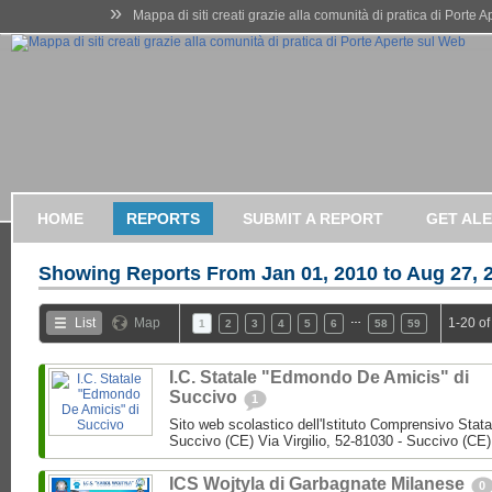
»
Mappa di siti creati grazie alla comunità di pratica di Porte 
HOME
REPORTS
SUBMIT A REPORT
GET AL
Showing Reports From
Jan 01, 2010 to Aug 27, 
…
List
Map
1-20 of
1
2
3
4
5
6
58
59
I.C. Statale "Edmondo De Amicis" di
Succivo
1
Sito web scolastico dell'Istituto Comprensivo Stata
Succivo (CE) Via Virgilio, 52-81030 - Succivo (CE)
ICS Wojtyla di Garbagnate Milanese
0