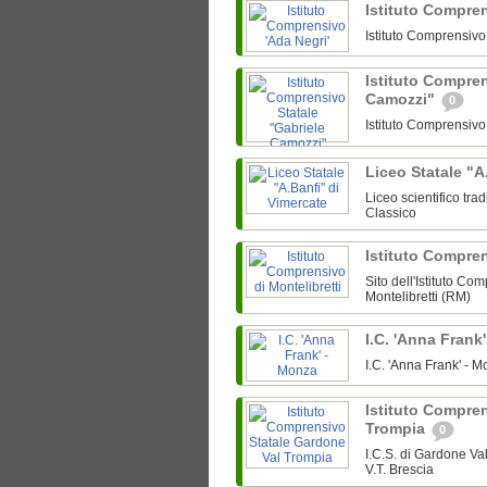
Istituto Compre
Istituto Comprensiv
Istituto Compren
Camozzi"
0
Istituto Comprensiv
Liceo Statale "A
Liceo scientifico tra
Classico
Istituto Compren
Sito dell'Istituto Co
Montelibretti (RM)
I.C. 'Anna Frank
I.C. 'Anna Frank' -
Istituto Compre
Trompia
0
I.C.S. di Gardone V
V.T. Brescia