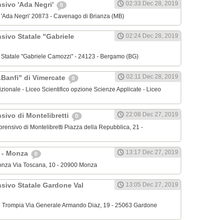
02:33 Dec 28, 2019
nsivo 'Ada Negri'
0
o 'Ada Negri' 20873 - Cavenago di Brianza (MB)
sivo Statale "Gabriele
02:24 Dec 28, 2019
o Statale "Gabriele Camozzi" - 24123 - Bergamo (BG)
02:11 Dec 28, 2019
.Banfi" di Vimercate
0
dizionale - Liceo Scientifico opzione Scienze Applicate - Liceo
22:08 Dec 27, 2019
sivo di Montelibretti
0
mprensivo di Montelibretti Piazza della Repubblica, 21 -
13:17 Dec 27, 2019
' - Monza
0
 Monza Via Toscana, 10 - 20900 Monza
nsivo Statale Gardone Val
13:05 Dec 27, 2019
al Trompia Via Generale Armando Diaz, 19 - 25063 Gardone