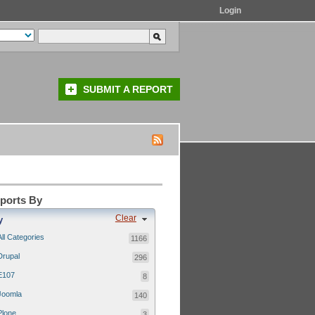
Login
SUBMIT A REPORT
eports By
Clear
y
All Categories
1166
Drupal
296
E107
8
Joomla
140
Plone
3