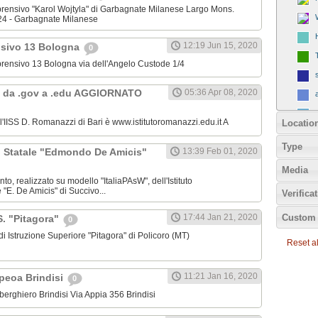
omprensivo "Karol Wojtyla" di Garbagnate Milanese Largo Mons.
24 - Garbagnate Milanese
12:19 Jun 15, 2020
nsivo 13 Bologna
0
omprensivo 13 Bologna via dell'Angelo Custode 1/4
 da .gov a .edu AGGIORNATO
05:36 Apr 08, 2020
ll'IISS D. Romanazzi di Bari è www.istitutoromanazzi.edu.it A
Locatio
Type
C. Statale "Edmondo De Amicis"
13:39 Feb 01, 2020
Media
nto, realizzato su modello "ItaliaPAsW", dell'Istituto
"E. De Amicis" di Succivo...
Verifica
Custom 
17:44 Jan 21, 2020
.S. "Pitagora"
0
o di Istruzione Superiore "Pitagora" di Policoro (MT)
Reset all
11:21 Jan 16, 2020
Ipeoa Brindisi
0
 Alberghiero Brindisi Via Appia 356 Brindisi