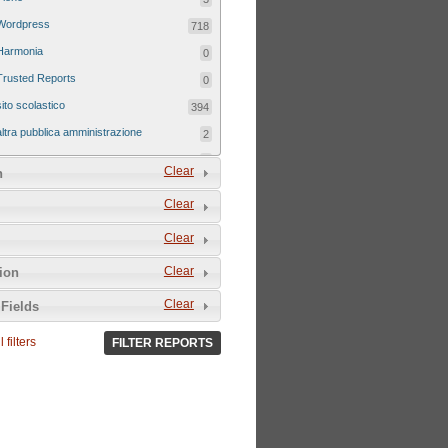
Wordpress
718
Harmonia
0
Trusted Reports
0
sito scolastico
394
altra pubblica amministrazione
2
sito tematico
8
Clear
n
Clear
Clear
Clear
tion
Clear
Fields
 filters
FILTER REPORTS