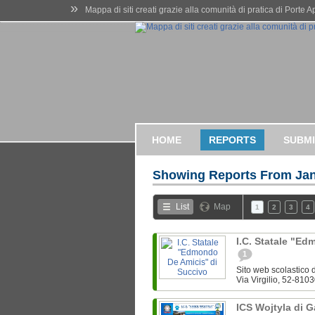
»
Mappa di siti creati grazie alla comunità di pratica di Porte 
HOME
REPORTS
SUBMI
Showing Reports From
Jan
List
Map
1
2
3
4
I.C. Statale "E
1
Sito web scolastico d
Via Virgilio, 52-8103
ICS Wojtyla di 