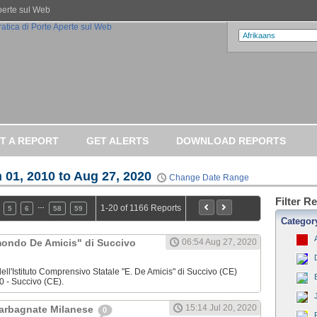
Aperte sul Web
T A REPORT
GET ALERTS
DOWNLOAD REPORTS
 01, 2010 to Aug 27, 2020
Change Date Range
Filter R
…
1-20 of 1166 Reports
5
6
58
59
Categor
dmondo De Amicis" di Succivo
06:54 Aug 27, 2020
ell'Istituto Comprensivo Statale "E. De Amicis" di Succivo (CE)
0 - Succivo (CE).
15:14 Jul 20, 2020
Garbagnate Milanese
0