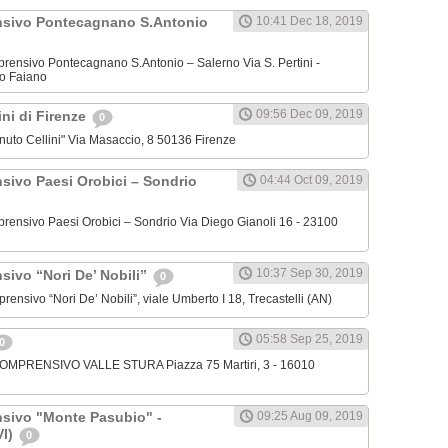
nsivo Pontecagnano S.Antonio
10:41 Dec 18, 2019
omprensivo Pontecagnano S.Antonio – Salerno Via S. Pertini -
o Faiano
09:56 Dec 09, 2019
lini di Firenze
0
venuto Cellini" Via Masaccio, 8 50136 Firenze
nsivo Paesi Orobici – Sondrio
04:44 Oct 09, 2019
omprensivo Paesi Orobici – Sondrio Via Diego Gianoli 16 - 23100
10:37 Sep 30, 2019
sivo “Nori De’ Nobili”
0
mprensivo “Nori De’ Nobili”, viale Umberto I 18, Trecastelli (AN)
05:58 Sep 25, 2019
0
 COMPRENSIVO VALLE STURA Piazza 75 Martiri, 3 - 16010
nsivo "Monte Pasubio" -
09:25 Aug 09, 2019
VI)
0