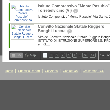
Istituto Comprensivo "Monte Pasubio"
Torrebelvicino (VI)
0
Istituto Comprensivo "Monte Pasubio" Via Dante, 1
Convitto Nazionale Statale Ruggero
Bonghi Lucera
0
Sito del Convitto Nazionale Statale Ruggero Bong
ISTITUTO DI ISTRUZIONE SUPERIORE I.S. PROF.
e I.P.I....
…
List
Map
1-20 of
1
2
3
4
5
6
58
59
Home
Submit a Report
Get Alerts
Contact Us
Crowdmap TOS