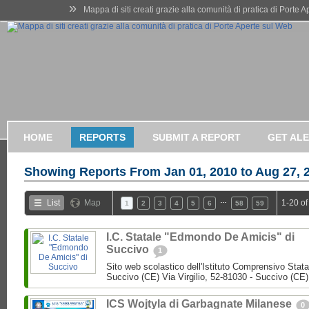
»
Mappa di siti creati grazie alla comunità di pratica di Porte 
HOME
REPORTS
SUBMIT A REPORT
GET AL
Showing Reports From
Jan 01, 2010 to Aug 27, 
…
List
Map
1-20 of
1
2
3
4
5
6
58
59
I.C. Statale "Edmondo De Amicis" di
Succivo
1
Sito web scolastico dell'Istituto Comprensivo Stata
Succivo (CE) Via Virgilio, 52-81030 - Succivo (CE)
ICS Wojtyla di Garbagnate Milanese
0