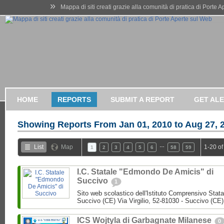
»
Mappa di siti creati grazie alla comunità di pratica di Porte 
HOME
REPORTS
SUBMIT A REPORT
GET AL
Showing Reports From
Jan 01, 2010 to Aug 27, 
…
List
Map
1-20 of
1
2
3
4
5
6
58
59
I.C. Statale "Edmondo De Amicis" di
Succivo
1
Sito web scolastico dell'Istituto Comprensivo Stata
Succivo (CE) Via Virgilio, 52-81030 - Succivo (CE)
ICS Wojtyla di Garbagnate Milanese
0