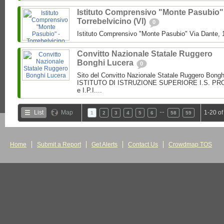
Istituto Comprensivo "Monte Pasubio"
Torrebelvicino (VI)
0
Istituto Comprensivo "Monte Pasubio" Via Dante, 1
Convitto Nazionale Statale Ruggero
Bonghi Lucera
0
Sito del Convitto Nazionale Statale Ruggero Bong
ISTITUTO DI ISTRUZIONE SUPERIORE I.S. PROF.
e I.P.I....
…
List
Map
1-20 of
1
2
3
4
5
6
58
59
Home
Submit a Report
Get Alerts
Contact Us
Crowdmap TOS