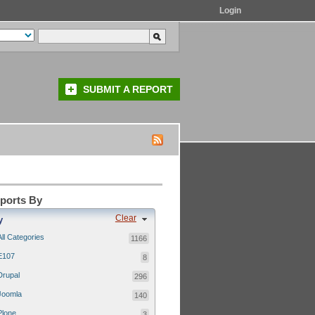
Login
SUBMIT A REPORT
eports By
Clear
y
All Categories
1166
E107
8
Drupal
296
Joomla
140
Plone
3