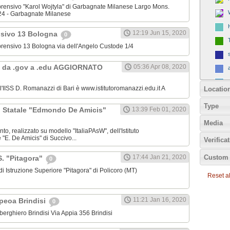
omprensivo "Karol Wojtyla" di Garbagnate Milanese Largo Mons.
24 - Garbagnate Milanese
12:19 Jun 15, 2020
nsivo 13 Bologna
0
omprensivo 13 Bologna via dell'Angelo Custode 1/4
 da .gov a .edu AGGIORNATO
05:36 Apr 08, 2020
ll'IISS D. Romanazzi di Bari è www.istitutoromanazzi.edu.it A
Locatio
Type
C. Statale "Edmondo De Amicis"
13:39 Feb 01, 2020
Media
nto, realizzato su modello "ItaliaPAsW", dell'Istituto
"E. De Amicis" di Succivo...
Verifica
Custom 
17:44 Jan 21, 2020
.S. "Pitagora"
0
o di Istruzione Superiore "Pitagora" di Policoro (MT)
Reset all
11:21 Jan 16, 2020
Ipeoa Brindisi
0
 Alberghiero Brindisi Via Appia 356 Brindisi