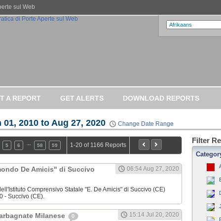
Aperte sul Web
T A REPORT
GET ALERTS
DOWNLOAD REPORTS
 01, 2010 to Aug 27, 2020
Change Date Range
Filter R
…
1-20 of 1166 Reports
5
6
58
59
Categor
dmondo De Amicis" di Succivo
06:54 Aug 27, 2020
ell'Istituto Comprensivo Statale "E. De Amicis" di Succivo (CE)
0 - Succivo (CE).
15:14 Jul 20, 2020
Garbagnate Milanese
0