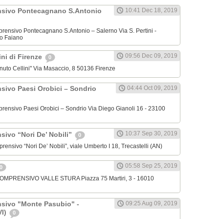
nsivo Pontecagnano S.Antonio
10:41 Dec 18, 2019
omprensivo Pontecagnano S.Antonio – Salerno Via S. Pertini -
o Faiano
09:56 Dec 09, 2019
lini di Firenze
0
venuto Cellini" Via Masaccio, 8 50136 Firenze
nsivo Paesi Orobici – Sondrio
04:44 Oct 09, 2019
omprensivo Paesi Orobici – Sondrio Via Diego Gianoli 16 - 23100
10:37 Sep 30, 2019
sivo “Nori De’ Nobili”
0
mprensivo “Nori De’ Nobili”, viale Umberto I 18, Trecastelli (AN)
05:58 Sep 25, 2019
0
 COMPRENSIVO VALLE STURA Piazza 75 Martiri, 3 - 16010
nsivo "Monte Pasubio" -
09:25 Aug 09, 2019
VI)
0