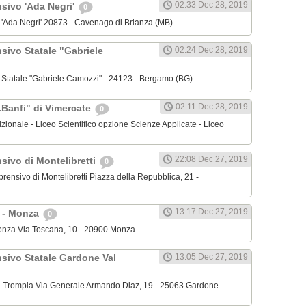
02:33 Dec 28, 2019
nsivo 'Ada Negri'
0
o 'Ada Negri' 20873 - Cavenago di Brianza (MB)
sivo Statale "Gabriele
02:24 Dec 28, 2019
o Statale "Gabriele Camozzi" - 24123 - Bergamo (BG)
02:11 Dec 28, 2019
.Banfi" di Vimercate
0
dizionale - Liceo Scientifico opzione Scienze Applicate - Liceo
22:08 Dec 27, 2019
sivo di Montelibretti
0
mprensivo di Montelibretti Piazza della Repubblica, 21 -
13:17 Dec 27, 2019
' - Monza
0
 Monza Via Toscana, 10 - 20900 Monza
nsivo Statale Gardone Val
13:05 Dec 27, 2019
al Trompia Via Generale Armando Diaz, 19 - 25063 Gardone