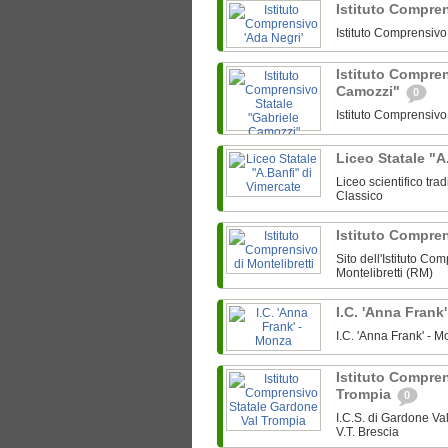
Istituto Compre
Istituto Comprensiv
Istituto Compren
Camozzi"
0
Istituto Comprensiv
Liceo Statale "A
Liceo scientifico tra
Classico
Istituto Compren
Sito dell'Istituto Co
Montelibretti (RM)
I.C. 'Anna Frank
I.C. 'Anna Frank' -
Istituto Compre
Trompia
0
I.C.S. di Gardone V
V.T. Brescia