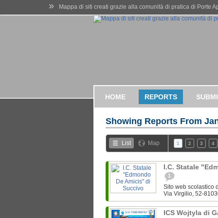
»
Mappa di siti creati grazie alla comunità di pratica di Porte 
HOME
REPORTS
SUBMI
Showing Reports From
Jan
List
Map
1
2
3
4
I.C. Statale "E
1
Sito web scolastico d
Via Virgilio, 52-8103
ICS Wojtyla di 