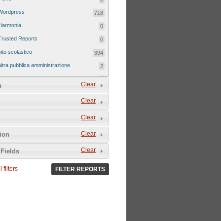
Wordpress
718
Harmonia
0
Trusted Reports
0
sito scolastico
394
altra pubblica amministrazione
2
sito tematico
8
Clear
n
Clear
Clear
Clear
tion
Clear
Fields
 filters
FILTER REPORTS