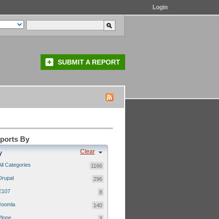
Login
SUBMIT A REPORT
eports By
Clear
y
All Categories
1166
Drupal
296
E107
8
Joomla
140
Plone
3