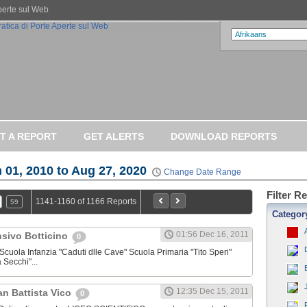
Aperte sul Web
T A REPORT
GET ALERTS
DOWNLOAD REPORTS
 01, 2010 to Aug 27, 2020
Change Date Range
Filter R
1141-1160 of 1166 Reports
59
Categor
01:56 Dec 16, 2011
nsivo Botticino
0
 Scuola Infanzia "Caduti dlle Cave" Scuola Primaria "Tito Speri"
 Secchi"...
12:35 Dec 15, 2011
an Battista Vico
0