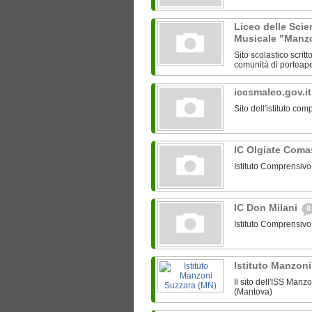
Liceo delle Sci
Musicale "Manzo
Sito scolastico scri
comunità di porteap
iccsmaleo.gov.i
Sito dell'istituto co
IC Olgiate Com
Istituto Comprensiv
IC Don Milani
0
Istituto Comprensivo
Istituto Manzon
Il sito dell'ISS Man
(Mantova)