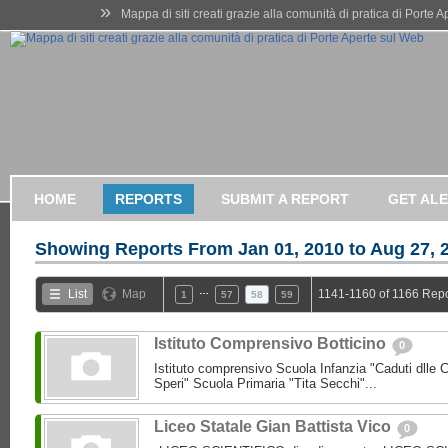
»
Mappa di siti creati grazie alla comunità di pratica di Porte 
HOME
REPORTS
SUBMIT A REPORT
GET AL
Showing Reports From
Jan 01, 2010 to Aug 27, 
…
List
Map
1141-1160 of 1166 Repo
1
57
58
59
Istituto Comprensivo Botticino
0
Istituto comprensivo Scuola Infanzia "Caduti dlle 
Speri" Scuola Primaria "Tita Secchi"...
Liceo Statale Gian Battista Vico
0