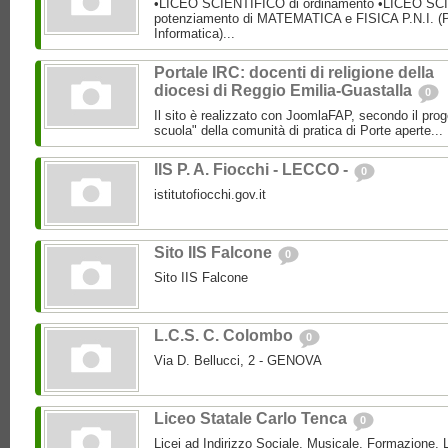
•LICEO SCIENTIFICO di ordinamento •LICEO SC
potenziamento di MATEMATICA e FISICA P.N.I. (P
Informatica)...
Portale IRC: docenti di religione della
diocesi di Reggio Emilia-Guastalla
0
Il sito è realizzato con JoomlaFAP, secondo il pro
scuola" della comunità di pratica di Porte aperte...
IIS P. A. Fiocchi - LECCO -
0
istitutofiocchi.gov.it
Sito IIS Falcone
0
Sito IIS Falcone
L.C.S. C. Colombo
0
Via D. Bellucci, 2 - GENOVA
Liceo Statale Carlo Tenca
0
Licei ad Indirizzo Sociale, Musicale, Formazione, L