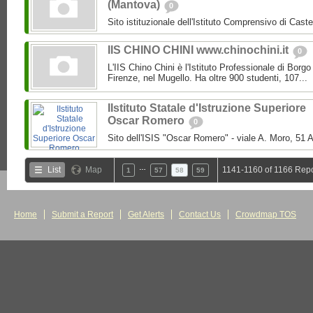
(Mantova)
0
Sito istituzionale dell'Istituto Comprensivo di Caste
IIS CHINO CHINI www.chinochini.it
0
L'IIS Chino Chini è l'Istituto Professionale di Borg
Firenze, nel Mugello. Ha oltre 900 studenti, 107...
IIstituto Statale d'Istruzione Superiore
Oscar Romero
0
Sito dell'ISIS "Oscar Romero" - viale A. Moro, 51 A
…
List
Map
1141-1160 of 1166 Repo
1
57
58
59
Home
Submit a Report
Get Alerts
Contact Us
Crowdmap TOS