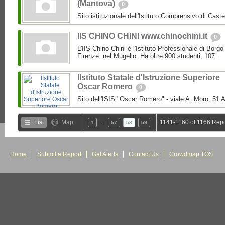
(Mantova)
0
Sito istituzionale dell'Istituto Comprensivo di Caste
IIS CHINO CHINI www.chinochini.it
0
L'IIS Chino Chini è l'Istituto Professionale di Borg
Firenze, nel Mugello. Ha oltre 900 studenti, 107...
IIstituto Statale d'Istruzione Superiore
Oscar Romero
0
Sito dell'ISIS "Oscar Romero" - viale A. Moro, 51 A
…
List
Map
1141-1160 of 1166 Repo
1
57
58
59
Home
Submit a Report
Get Alerts
Contact Us
Crowdmap TOS