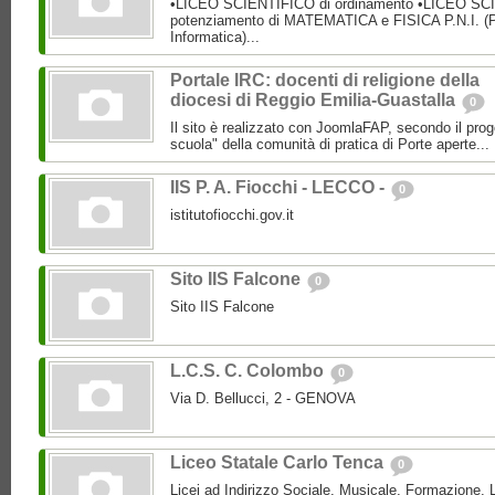
•LICEO SCIENTIFICO di ordinamento •LICEO SC
potenziamento di MATEMATICA e FISICA P.N.I. (P
Informatica)...
Portale IRC: docenti di religione della
diocesi di Reggio Emilia-Guastalla
0
Il sito è realizzato con JoomlaFAP, secondo il pro
scuola" della comunità di pratica di Porte aperte...
IIS P. A. Fiocchi - LECCO -
0
istitutofiocchi.gov.it
Sito IIS Falcone
0
Sito IIS Falcone
L.C.S. C. Colombo
0
Via D. Bellucci, 2 - GENOVA
Liceo Statale Carlo Tenca
0
Licei ad Indirizzo Sociale, Musicale, Formazione, L