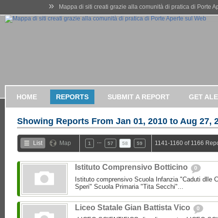
»
Mappa di siti creati grazie alla comunità di pratica di Porte 
HOME
REPORTS
SUBMIT A REPORT
GET AL
Showing Reports From
Jan 01, 2010 to Aug 27, 
…
List
Map
1141-1160 of 1166 Repo
1
57
58
59
Istituto Comprensivo Botticino
0
Istituto comprensivo Scuola Infanzia "Caduti dlle 
Speri" Scuola Primaria "Tita Secchi"...
Liceo Statale Gian Battista Vico
0