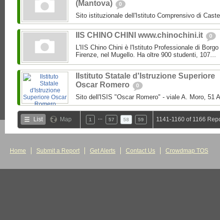
(Mantova)
0
Sito istituzionale dell'Istituto Comprensivo di Caste
IIS CHINO CHINI www.chinochini.it
0
L'IIS Chino Chini è l'Istituto Professionale di Borg
Firenze, nel Mugello. Ha oltre 900 studenti, 107...
IIstituto Statale d'Istruzione Superiore
Oscar Romero
0
Sito dell'ISIS "Oscar Romero" - viale A. Moro, 51 A
…
List
Map
1141-1160 of 1166 Repo
1
57
58
59
Home
Submit a Report
Get Alerts
Contact Us
Crowdmap TOS