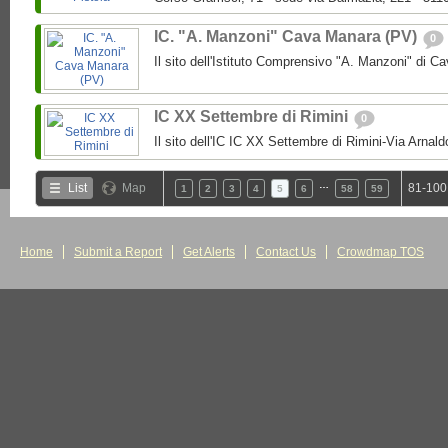
IC. "A. Manzoni" Cava Manara (PV)
0
Il sito dell'Istituto Comprensivo "A. Manzoni" di 
IC XX Settembre di Rimini
0
Il sito dell'IC IC XX Settembre di Rimini-Via Arnal
…
List
Map
81-100
1
2
3
4
5
6
58
59
Home
Submit a Report
Get Alerts
Contact Us
Crowdmap TOS