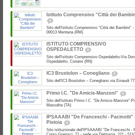
Istituto Comprensivo "Città dei Bambin
0
Sito dell'Istituto Comprensivo "Città dei Bambini" -
00013 Mentana (RM).
ISTITUTO COMPRENSIVO
OSPEDALETTO
0
Sito dell'Istituto Comprensivo Ospedaletto-Via Don
Ospedaletto, Coriano (RN)
IC3 Brustolon – Conegliano
0
Sito dell'IC3 Brustolon – Conegliano via Einaudi 7
Primo I.C. "De Amicis-Manzoni"
0
Sito dell'istituto Primo I.C. "De Amicis-Manzoni"-P
Massafra (TA)
IPSAAABI "De Franceschi - Pacinotti" 
Pistoia
0
Sito istituzionale dell'IPSAAABI "De Franceschi - 
Corso Gramsci, 71 - sede via Dalmazia, 221 - 5110