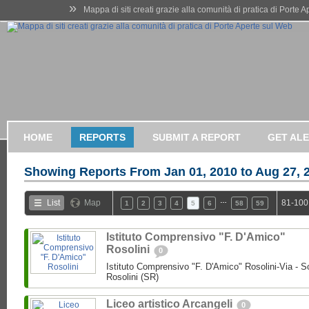
»
Mappa di siti creati grazie alla comunità di pratica di Porte 
HOME
REPORTS
SUBMIT A REPORT
GET AL
Showing Reports From
Jan 01, 2010 to Aug 27, 
…
List
Map
81-100
1
2
3
4
5
6
58
59
Istituto Comprensivo "F. D'Amico"
Rosolini
0
Istituto Comprensivo "F. D'Amico" Rosolini-Via - So
Rosolini (SR)
Liceo artistico Arcangeli
0