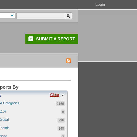
Login
SUBMIT A REPORT
eports By
Clear
y
All Categories
1166
E107
8
Drupal
296
Joomla
140
Plone
3