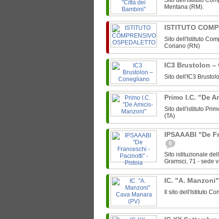
Sito dell'Istituto Co
Mentana (RM).
ISTITUTO COM
Sito dell'Istituto C
Coriano (RN)
IC3 Brustolon –
Sito dell'IC3 Brusto
Primo I.C. "De 
Sito dell'istituto P
(TA)
IPSAAABI "De Fra
0
Sito istituzionale d
Gramsci, 71 - sede v
IC. "A. Manzoni
Il sito dell'Istituto