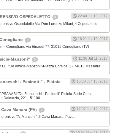
mprensivo "Città dei Bambini" - Via San Giorgio, 25 - 00013
22:40 Jul 19, 2017
PRENSIVO OSPEDALETTO
0
omprensivo Ospedaletto-Via Don Lorenzo Milani, 4 Ospedaletto,
18:21 Jul 19, 2017
 Conegliano
0
lon – Conegliano via Einaudi 77, 31015 Conegliano (TV)
11:36 Jul 11, 2017
Amicis-Manzoni"
0
rimo I.C. "De Amicis-Manzoni"-Piazza Corsica, 1 - 74016 Massafra
nceschi - Pacinotti" - Pistoia
15:38 Jun 16, 2017
ell'IPSAAABI "De Franceschi - Pacinotti" Pistoia-Sede Corso
ia Dalmazia, 221 - 51100...
17:07 Jun 12, 2017
" Cava Manara (PV)
0
 Comprensivo "A. Manzoni" di Cava Manara, Pavia.
16:54 May 28, 2017