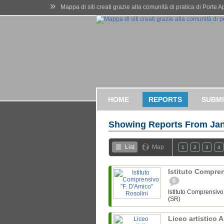
»
Mappa di siti creati grazie alla comunità di pratica di Porte 
HOME
REPORTS
SUBMI
Showing Reports From
Jan
List
Map
1
2
3
4
Istituto Compren
0
Istituto Comprensivo 
(SR)
Liceo artistico 