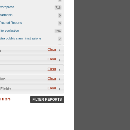
Wordpress
718
Harmonia
0
Trusted Reports
0
sito scolastico
394
altra pubblica amministrazione
2
sito tematico
8
Clear
n
Clear
Clear
Clear
tion
Clear
Fields
 filters
FILTER REPORTS