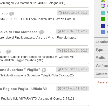
ico Arcangeli-Via Marchetti,22 - 40137 Bologna (BO)
15:50 Oct 07, 2017
Milano
0
OMO FELTRINELLI - MILANO Piazza Tito Lucrezio Caro, 8 -
10:08 Sep 14, 2017
nsivo di Fino Mornasco
0
mprensivo di Fino Mornasco, Via L. da Vinci - Fino Mornasco -
Locatio
Type
13:26 Sep 04, 2017
ighi
0
 Istruzione Augusto Righi con sede associata M. Guerrisi-Via
Media
nco - 89126 Reggio Calabria (RC)
Verifica
16:25 Sep 02, 2017
zione Superiore " Virgilio"
0
Custom 
l' Istituto di Istruzione Superiore " Virgilio"-Via Cavour, 62-
Reset all
o Regione Puglia - Ufficio VII
07:27 Aug 31, 2017
 Puglia Ufficio VII TARANTO Via Lago di Como, 9, 74121