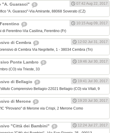
07:42 Aug 22, 2017
o "A. Guarasci"
0
tifico "A. Guarasci"-Via Amirante, 88068 Soverato (CZ)
10:15 Aug 09, 2017
 Ferentino
0
ni di Ferentino-Via Casilina, Ferentino (Fr)
12:02 Jul 31, 2017
nsivo di Cembra
0
omprensivo di Cembra Via Negritelle, 1 - 38034 Cembra (Tn)
19:46 Jul 30, 2017
nsivo Ponte Lambro
0
ambro (CO) via Trieste, 33
19:41 Jul 30, 2017
nsivo di Bellagio
0
ll'stituto Comprensivo Bellagio-22021 Bellagio (CO) via Vitali, 9
19:20 Jul 30, 2017
nsivo di Merone
0
ell'IC "Pirovano" di Merone via Crispi, 2 Merone Como
12:24 Jul 27, 2017
nsivo "Città dei Bambini"
0