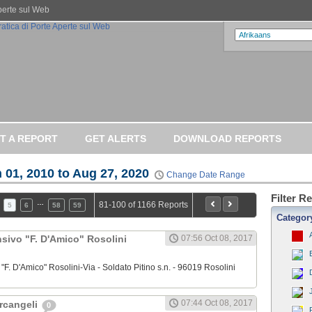
Aperte sul Web
T A REPORT
GET ALERTS
DOWNLOAD REPORTS
 01, 2010 to Aug 27, 2020
Change Date Range
Filter R
…
81-100 of 1166 Reports
5
6
58
59
Categor
sivo "F. D'Amico" Rosolini
07:56 Oct 08, 2017
"F. D'Amico" Rosolini-Via - Soldato Pitino s.n. - 96019 Rosolini
07:44 Oct 08, 2017
Arcangeli
0