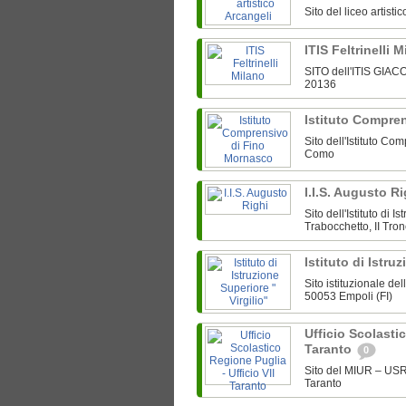
Sito del liceo artist
ITIS Feltrinelli 
SITO dell'ITIS GIAC
20136
Istituto Compre
Sito dell'Istituto Co
Como
I.I.S. Augusto R
Sito dell'Istituto di
Trabocchetto, II Tro
Istituto di Istru
Sito istituzionale del
50053 Empoli (FI)
Ufficio Scolastic
Taranto
0
Sito del MIUR – USR
Taranto