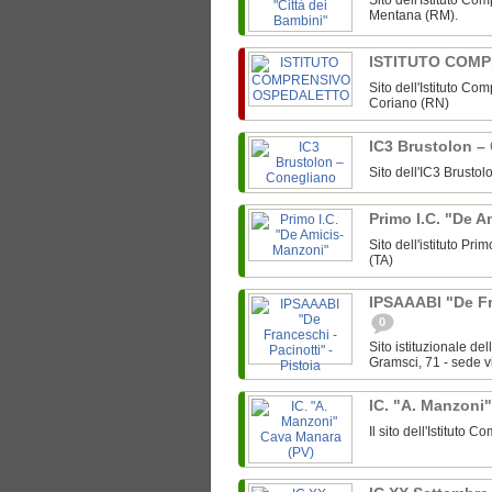
Sito dell'Istituto Co
Mentana (RM).
ISTITUTO COM
Sito dell'Istituto C
Coriano (RN)
IC3 Brustolon –
Sito dell'IC3 Brusto
Primo I.C. "De 
Sito dell'istituto P
(TA)
IPSAAABI "De Fra
0
Sito istituzionale d
Gramsci, 71 - sede v
IC. "A. Manzoni
Il sito dell'Istituto