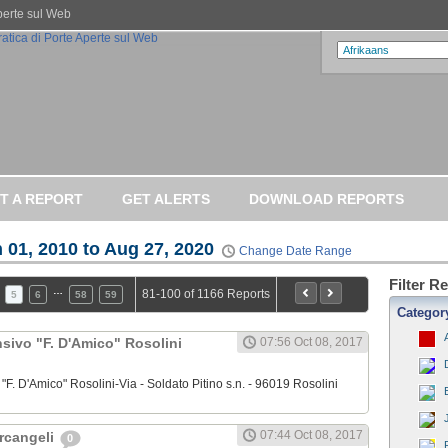
Aperte sul Web
T A REPORT
GET ALERTS
DOWNLOAD REPORTS
 01, 2010 to Aug 27, 2020
Change Date Range
Filter R
…
81-100 of 1166 Reports
5
6
58
59
Categor
sivo "F. D'Amico" Rosolini
07:56 Oct 08, 2017
"F. D'Amico" Rosolini-Via - Soldato Pitino s.n. - 96019 Rosolini
07:44 Oct 08, 2017
Arcangeli
0