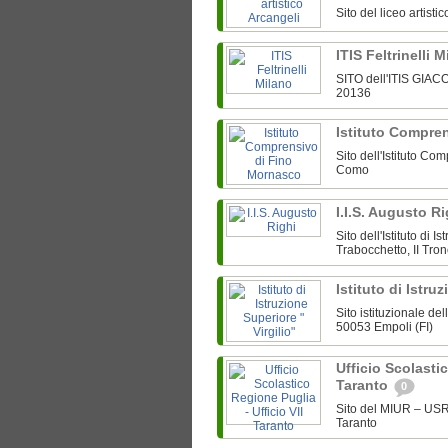
Sito del liceo artist
ITIS Feltrinelli 
SITO dell'ITIS GIAC
20136
Istituto Compre
Sito dell'Istituto Co
Como
I.I.S. Augusto R
Sito dell'Istituto di
Trabocchetto, II Tro
Istituto di Istru
Sito istituzionale del
50053 Empoli (FI)
Ufficio Scolastic
Taranto
0
Sito del MIUR – USR
Taranto