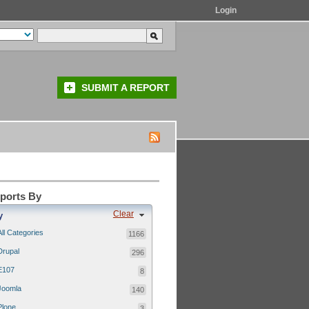
Login
SUBMIT A REPORT
eports By
Clear
y
All Categories
1166
Drupal
296
E107
8
Joomla
140
Plone
3