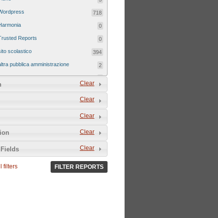
Wordpress
718
Harmonia
0
Trusted Reports
0
sito scolastico
394
altra pubblica amministrazione
2
sito tematico
8
Clear
n
Clear
Clear
Clear
tion
Clear
Fields
 filters
FILTER REPORTS