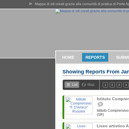
»
Mappa di siti creati grazie alla comunità di pratica di Porte 
HOME
REPORTS
SUBMI
Showing Reports From
Jan
List
Map
1
2
3
4
Istituto Compren
0
Istituto Comprensivo 
(SR)
Liceo artistico 