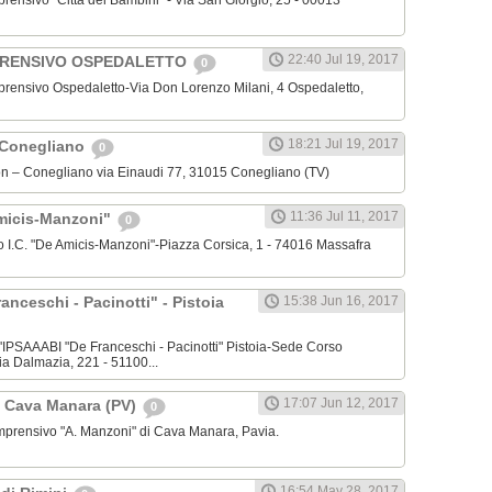
mprensivo "Città dei Bambini" - Via San Giorgio, 25 - 00013
22:40 Jul 19, 2017
PRENSIVO OSPEDALETTO
0
omprensivo Ospedaletto-Via Don Lorenzo Milani, 4 Ospedaletto,
18:21 Jul 19, 2017
 Conegliano
0
lon – Conegliano via Einaudi 77, 31015 Conegliano (TV)
11:36 Jul 11, 2017
Amicis-Manzoni"
0
rimo I.C. "De Amicis-Manzoni"-Piazza Corsica, 1 - 74016 Massafra
nceschi - Pacinotti" - Pistoia
15:38 Jun 16, 2017
ell'IPSAAABI "De Franceschi - Pacinotti" Pistoia-Sede Corso
ia Dalmazia, 221 - 51100...
17:07 Jun 12, 2017
" Cava Manara (PV)
0
 Comprensivo "A. Manzoni" di Cava Manara, Pavia.
16:54 May 28, 2017