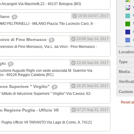
ico Arcangeli-Via Marchetti,22 - 40137 Bologna (BO)
15:50 Oct 07, 2017
Milano
0
OMO FELTRINELLI - MILANO Piazza Tito Lucrezio Caro, 8 -
10:08 Sep 14, 2017
nsivo di Fino Mornasco
0
mprensivo di Fino Mornasco, Via L. da Vinci - Fino Mornasco -
Locatio
Type
13:26 Sep 04, 2017
ighi
0
 Istruzione Augusto Righi con sede associata M. Guerrisi-Via
Media
nco - 89126 Reggio Calabria (RC)
Verifica
16:25 Sep 02, 2017
zione Superiore " Virgilio"
0
Custom 
l' Istituto di Istruzione Superiore " Virgilio"-Via Cavour, 62-
Reset all
o Regione Puglia - Ufficio VII
07:27 Aug 31, 2017
 Puglia Ufficio VII TARANTO Via Lago di Como, 9, 74121