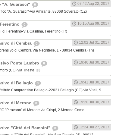
07:42 Aug 22, 2017
o "A. Guarasci"
0
tifico "A. Guarasci"-Via Amirante, 88068 Soverato (CZ)
10:15 Aug 09, 2017
 Ferentino
0
ni di Ferentino-Via Casilina, Ferentino (Fr)
12:02 Jul 31, 2017
nsivo di Cembra
0
omprensivo di Cembra Via Negritelle, 1 - 38034 Cembra (Tn)
19:46 Jul 30, 2017
nsivo Ponte Lambro
0
ambro (CO) via Trieste, 33
19:41 Jul 30, 2017
nsivo di Bellagio
0
ll'stituto Comprensivo Bellagio-22021 Bellagio (CO) via Vitali, 9
19:20 Jul 30, 2017
nsivo di Merone
0
ell'IC "Pirovano" di Merone via Crispi, 2 Merone Como
12:24 Jul 27, 2017
nsivo "Città dei Bambini"
0