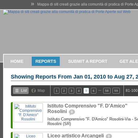
»
Mappa di siti creati grazie alla comunità di pratica di Porte 
HOME
REPORTS
SUBMIT A REPORT
GET AL
Showing Reports From
Jan 01, 2010 to Aug 27, 
…
List
Map
81-100
1
2
3
4
5
6
58
59
Istituto Comprensivo "F. D'Amico"
Rosolini
0
Istituto Comprensivo "F. D'Amico" Rosolini-Via - So
Rosolini (SR)
Liceo artistico Arcangeli
0