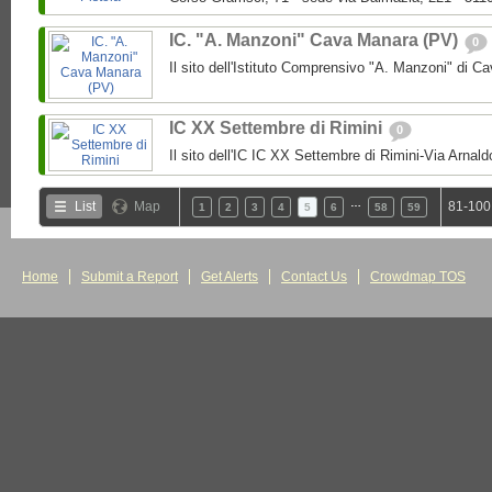
IC. "A. Manzoni" Cava Manara (PV)
0
Il sito dell'Istituto Comprensivo "A. Manzoni" di 
IC XX Settembre di Rimini
0
Il sito dell'IC IC XX Settembre di Rimini-Via Arnal
…
List
Map
81-100
1
2
3
4
5
6
58
59
Home
Submit a Report
Get Alerts
Contact Us
Crowdmap TOS