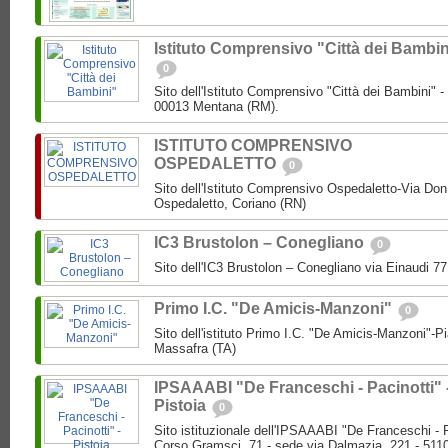
Istituto Comprensivo "Città dei Bambin
0
Sito dell'Istituto Comprensivo "Città dei Bambini" -
00013 Mentana (RM).
ISTITUTO COMPRENSIVO
OSPEDALETTO
0
Sito dell'Istituto Comprensivo Ospedaletto-Via Don
Ospedaletto, Coriano (RN)
IC3 Brustolon – Conegliano
0
Sito dell'IC3 Brustolon – Conegliano via Einaudi 7
Primo I.C. "De Amicis-Manzoni"
0
Sito dell'istituto Primo I.C. "De Amicis-Manzoni"-P
Massafra (TA)
IPSAAABI "De Franceschi - Pacinotti" 
Pistoia
0
Sito istituzionale dell'IPSAAABI "De Franceschi - 
Corso Gramsci, 71 - sede via Dalmazia, 221 - 5110